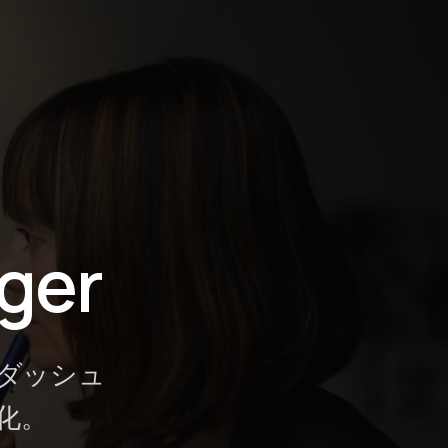
ップ
ger
ブダッシュ
適化。