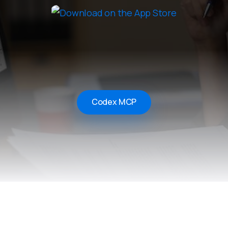
Remote Helper
macOS/Windows
Remote Control for TV
iOS/iPadOS
SearchAds Manager
iOS/iPadOS/macOS
Codex MCP