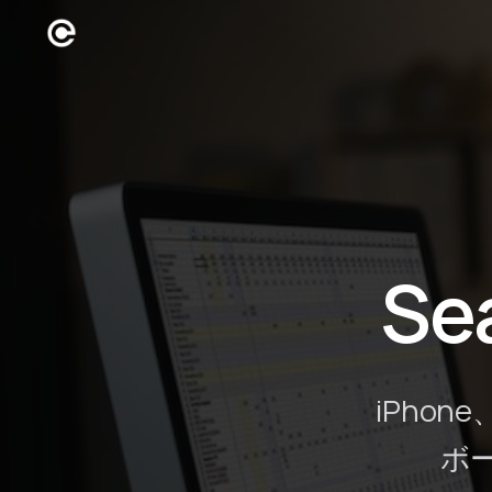
Se
iPho
ボー