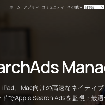
ホーム
アプリ
コミュニティ
その他
Remote Mouse &
ニュース
Keyboard
私のセットア
iOS/iPadOS/tvOS/macOS
Virtual KeyPad & NumPad
概要
iOS/iPadOS
お問い合わせ
archAds Mana
File Explorer & Player
iOS/iPadOS/tvOS
Sibelius KeyPad
iOS/iPadOS
ne、iPad、Mac向けの高速なネイティ
Finale KeyPad
ドでApple Search Adsを監視・最
iOS/iPadOS