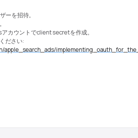
るユーザーを招待。
。
sアカウントでclient secretを作成。
てください:
tion/apple_search_ads/implementing_oauth_for_th