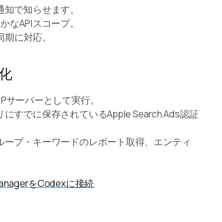
通知で知らせます。
と細かなAPIスコープ。
loud同期に対応。
動化
カルMCPサーバーとして実行。
に保存されているApple Search Ads認証
ループ・キーワードのレポート取得、エンティ
 ManagerをCodexに接続